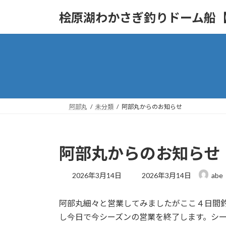
コ
ナ
桧原湖わかさぎ釣りドーム船
ン
ビ
テ
ゲ
ン
ー
ツ
シ
へ
ョ
ス
ン
キ
に
ッ
移
阿部丸
未分類
阿部丸からのお知らせ
プ
動
阿部丸からのお知らせ
最
2026年3月14日
2026年3月14日
abe
終
更
阿部丸細々と営業してみましたがここ４日間
新
日
し今日で今シーズンの営業を終了します。シ
時