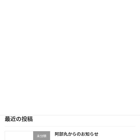
続きを読む
阿部丸今日の釣果
未分類
2025年12月30日
今日の釣果は18匹から222匹でした、最高は美
里町の英和さんの222匹、二本松市の斉藤さん
123匹、会津若松市のマー君107匹、以上が100
匹超えのお客さんでした。阿部丸、大晦日と新
年元旦は休業します。阿部丸ダメオヤジで […]
続きを読む
投
«
1
2
3
…
8
»
固
固
固
固
定
定
定
定
稿
ペ
ペ
ペ
ペ
最近の投稿
ー
ー
ー
ー
の
ジ
ジ
ジ
ジ
ペ
阿部丸からのお知らせ
未分類